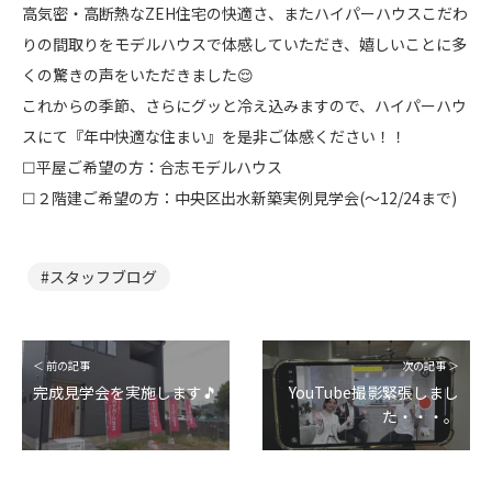
高気密・高断熱なZEH住宅の快適さ、またハイパーハウスこだわ
りの間取りをモデルハウスで体感していただき、嬉しいことに多
くの驚きの声をいただきました😌
これからの季節、さらにグッと冷え込みますので、ハイパーハウ
スにて『年中快適な住まい』を是非ご体感ください！！
☐平屋ご希望の方：合志モデルハウス
☐２階建ご希望の方：中央区出水新築実例見学会(～12/24まで)
スタッフブログ
＜ 前の記事
次の記事 ＞
完成見学会を実施します🎵
YouTube撮影緊張しまし
た・・・。