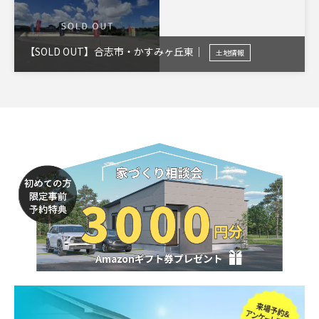
【SOLD OUT】合志市・かすみヶ丘東｜
土地情報