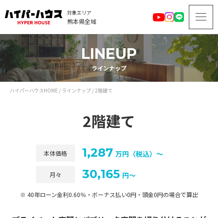
対象エリア
熊本県全域
LINEUP
ラインナップ
ハイパーハウスHOME
/
ラインナップ
/
2階建て
2階建て
1,287
本体価格
万円（税込）～
30,165
月々
円～
40年ローン金利0.60％・ボーナス払い0円・頭金0円の場合で算出