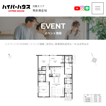
対象エリア
熊本県全域
EVENT
イベント情報
ハイパーハウスHOME
/
イベント情報
/
見学会
/
新築実例見学会｜IN 合志市合生