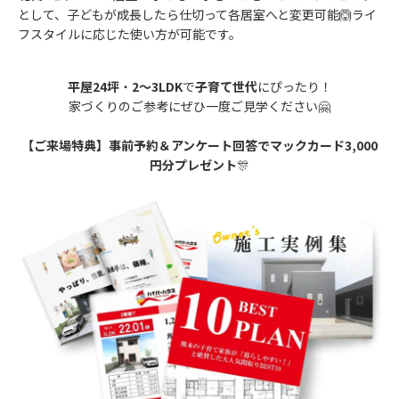
として、子どもが成長したら仕切って各居室へと変更可能🙆ライ
フスタイルに応じた使い方が可能です。
平屋24坪
・
2～3LDK
で
子育て世代
にぴったり！
家づくりのご参考にぜひ一度ご見学ください🤗
【ご来場特典】事前予約＆アンケート回答でマックカード3,000
円分プレゼント
🎊